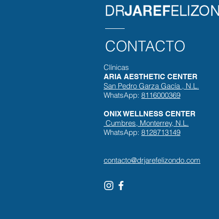
CONTACTO
Clínicas
ARIA AESTHETIC CENTER
San Pedro Garza Gacía , N.L.
WhatsApp:
8116000369
ONIX WELLNESS CENTER
Cumbres, Monterrey, N.L.
WhatsApp:
8128713149
contacto@drjarefelizondo.com