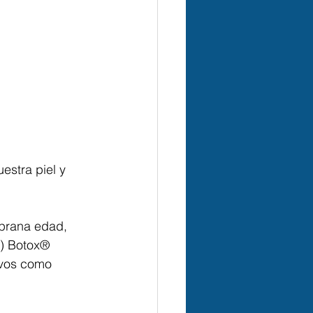
stra piel y 
mprana edad, 
) Botox®️ 
ivos como 