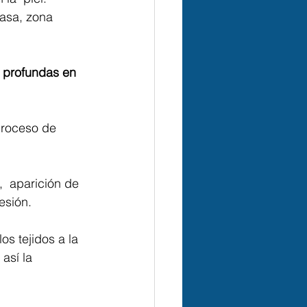
rasa, zona 
 profundas en 
proceso de 
  aparición de 
sión.⁣
s tejidos a la 
sí la  