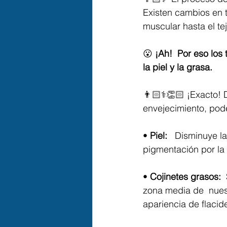
Existen cambios en t
muscular hasta el tej
😮 
¡Ah!  Por eso los
la piel y la grasa.⁣
👨🏻⚕👏🏻 ¡Exacto! 
envejecimiento, pod
• 
Piel: 
  Disminuye l
pigmentación por la e
• 
Cojinetes grasos: 
zona media de  nuest
apariencia de flacid