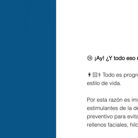
😢 
¡Ay! ¿Y todo eso
👨🏻⚕ Todo es progre
estilo de vida.⁣
Por esta razón es i
estimulantes de la d
preventivo para evit
rellenos faciales, hil