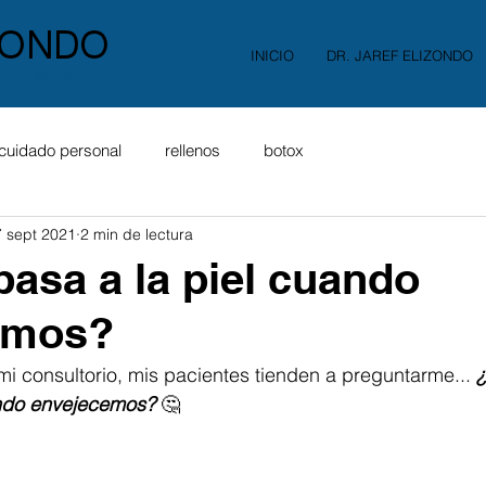
INICIO
DR. JAREF ELIZONDO
EJECIMIENTO
cuidado personal
rellenos
botox
7 sept 2021
2 min de lectura
pasa a la piel cuando
emos?
 consultorio, mis pacientes tienden a preguntarme... 
¿
ando envejecemos? 
🤔⁣